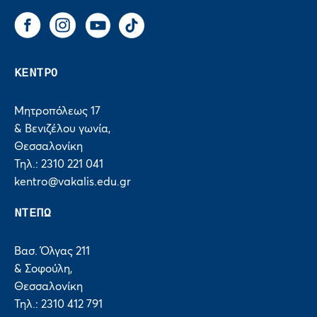
Facebook
Instagram
You Tube
Tik Tok
ΚΕΝΤΡΟ
Μητροπόλεως 17
& Βενιζέλου γωνία,
Θεσσαλονίκη
Τηλ.: 2310 221 041
kentro@vakalis.edu.gr
ΝΤΕΠΩ
Βασ. Όλγας 211
& Σοφούλη,
Θεσσαλονίκη
Τηλ.: 2310 412 791