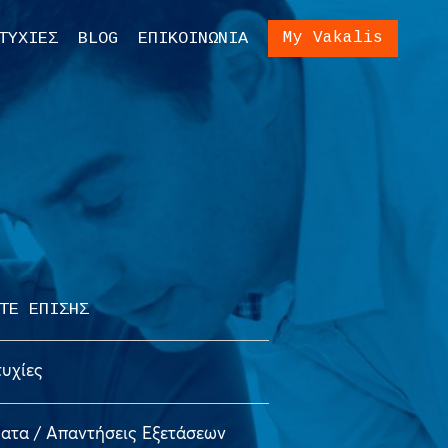
ίωση Εξετάσεων
Είσοδος
ΤΥΧΙΕΣ
BLOG
ΕΠΙΚΟΙΝΩΝΙΑ
My Vakalis
ση Γονέων και
ων
ΤΕ ΕΠΙΣΗΣ
τυχίες
ατα / Απαντήσεις Εξετάσεων