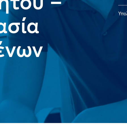
ήτου –
Υπο
ασία
ένων