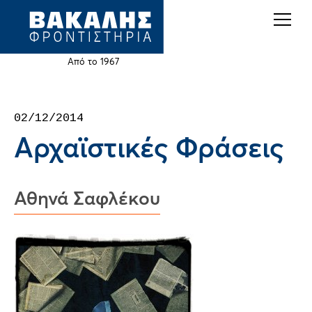
Back
Jump
to
to
top
navigation
Από το 1967
Back
02/12/2014
to
Αρχαϊστικές Φράσεις
top
Αθηνά Σαφλέκου