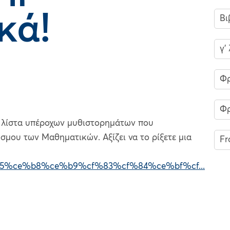
κά!
Βι
γ'
Φρ
Φρ
 λίστα υπέροχων μυθιστορημάτων που
μου των Mαθηματικών. Αξίζει να το ρίξετε μια
Fr
f%85%ce%b8%ce%b9%cf%83%cf%84%ce%bf%cf...