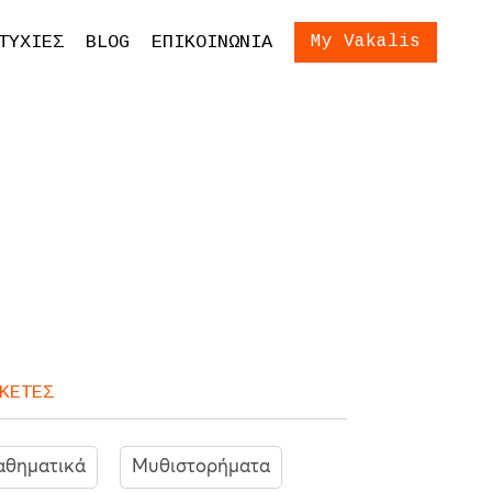
ίωση Εξετάσεων
Είσοδος
ΤΥΧΙΕΣ
BLOG
ΕΠΙΚΟΙΝΩΝΙΑ
My Vakalis
ση Γονέων και
ων
ΚΕΤΕΣ
θηματικά
Μυθιστορήματα