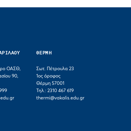
ΑΡΙΛΑΟΥ
ΘΕΡΜΗ
τρο ΟΑΣΘ,
Σωτ. Πέτρουλα 23
σίου 90,
1ος όροφος
Θέρμη 57001
 999
Τηλ.: 2310 467 619
edu.gr
thermi@vakalis.edu.gr