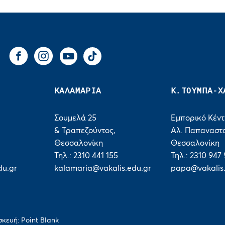
You Tube
Tik Tok
Facebook
Instagram
ΚΑΛΑΜΑΡΙΑ
Κ.ΤΟΥΜΠΑ-Χ
Σουμελά 25
Εμπορικό Κέν
& Τραπεζούντος,
Αλ. Παπαναστα
Θεσσαλονίκη
Θεσσαλονίκη
1
Τηλ.: 2310 441 155
Τηλ.: 2310 947
du.gr
kalamaria@vakalis.edu.gr
papa@vakalis.
σκευή:
Point Blank