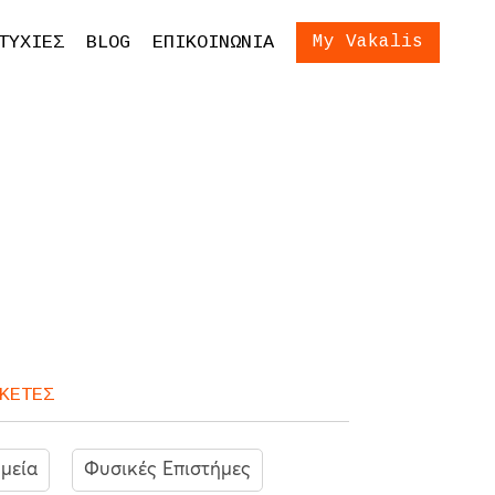
ίωση Εξετάσεων
Είσοδος
ΤΥΧΙΕΣ
BLOG
ΕΠΙΚΟΙΝΩΝΙΑ
My Vakalis
ση Γονέων και
ων
ΚΕΤΕΣ
μεία
Φυσικές Επιστήμες