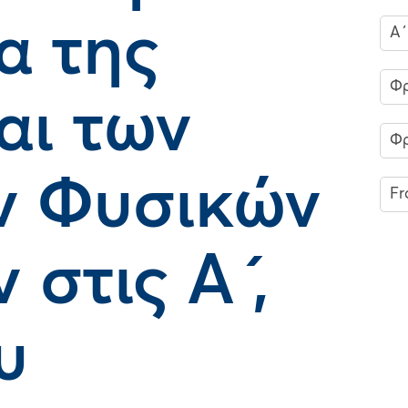
α της
Α΄
Φρ
αι των
Φρ
ν Φυσικών
Fr
στις Α ́,
υ