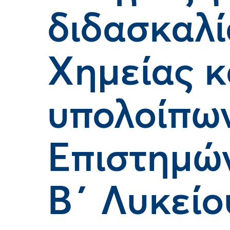
διδασκαλί
Χημείας κ
υπολοίπω
Επιστημών 
Β΄ Λυκείο