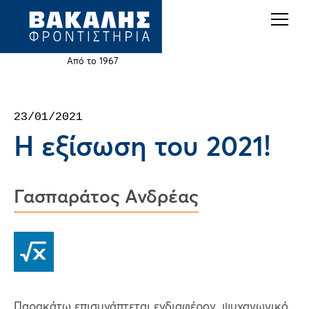
Back
Jump
to
to
top
navigation
Από το 1967
Back
23/01/2021
to
Η εξίσωση του 2021!
top
Γασπαράτος Ανδρέας
Παρακάτω επισυνάπτεται ενδιαφέρον ,ψυχαγωγικό