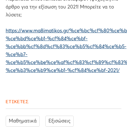
άρθρο για την εξίσωση του 2021! Μπορείτε να τo
λύσετε;
https://www.ma8imatikos.gr/%ce%bc%cf%80%c
%ce%bd%ce%b1-%cf%84%ce%bf-
%ce%bb%cf%8d%cf%83%ce%b5%cf%84%ce%b5-
%ce%b7-
%ce%b5%ce%be%ce%af%cf%83%cf%89%cf%83%
%ce%b3%ce%b9%ce%b1-%cf%84%ce%bf-2021/
ΕΤΙΚΕΤΕΣ
Μαθηματικά
Εξισώσεις