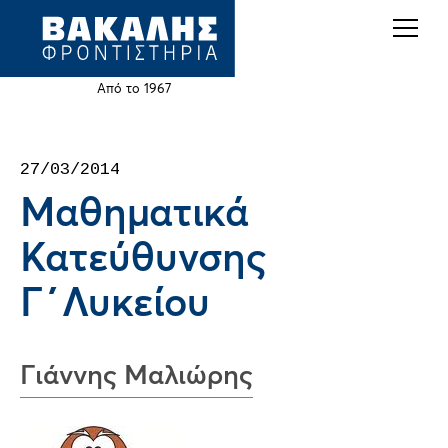
Back
Jump
to
to
top
navigation
Από το 1967
Back
27/03/2014
to
Μαθηματικά
top
Κατεύθυνσης
Γ΄Λυκείου
Γιάννης Μαλιώρης