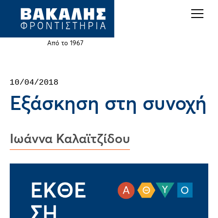
Back
Jump
to
to
top
navigation
Από το 1967
Back
10/04/2018
to
Εξάσκηση στη συνοχή
top
Ιωάννα Καλαϊτζίδου