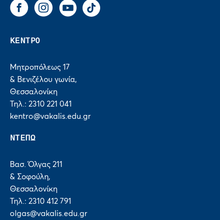
Facebook
Instagram
You Tube
Tik Tok
ΚΕΝΤΡΟ
Μητροπόλεως 17
& Βενιζέλου γωνία,
Θεσσαλονίκη
Τηλ.: 2310 221 041
kentro@vakalis.edu.gr
ΝΤΕΠΩ
Βασ. Όλγας 211
& Σοφούλη,
Θεσσαλονίκη
Τηλ.: 2310 412 791
olgas@vakalis.edu.gr