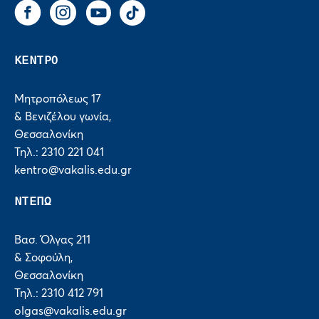
Facebook
Instagram
You Tube
Tik Tok
ΚΕΝΤΡΟ
Μητροπόλεως 17
& Βενιζέλου γωνία,
Θεσσαλονίκη
Τηλ.: 2310 221 041
kentro@vakalis.edu.gr
ΝΤΕΠΩ
Βασ. Όλγας 211
& Σοφούλη,
Θεσσαλονίκη
Τηλ.: 2310 412 791
olgas@vakalis.edu.gr