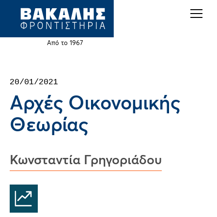
Back
Jump
to
to
top
navigation
Από το 1967
Back
20/01/2021
to
Αρχές Οικονομικής
top
Θεωρίας
Κωνσταντία Γρηγοριάδου