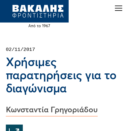
Back
Jump
to
to
top
navigation
Από το 1967
Back
02/11/2017
to
Χρήσιμες
top
παρατηρήσεις για το
διαγώνισμα
Κωνσταντία Γρηγοριάδου