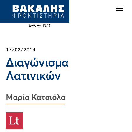
Back
Jump
to
to
top
navigation
Από το 1967
Back
17/02/2014
to
Διαγώνισμα
top
Λατινικών
Μαρία Κατσιόλα