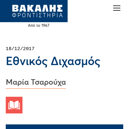
Back
Jump
to
to
top
navigation
Από το 1967
Back
18/12/2017
to
Εθνικός Διχασμός
top
Μαρία Τσαρούχα