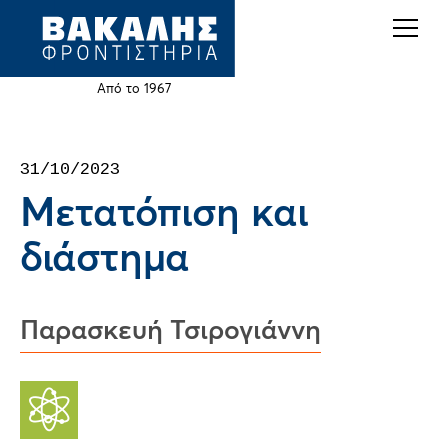
Back
Jump
to
to
top
navigation
Από το 1967
Back
31/10/2023
to
Μετατόπιση και
top
διάστημα
Παρασκευή Τσιρογιάννη