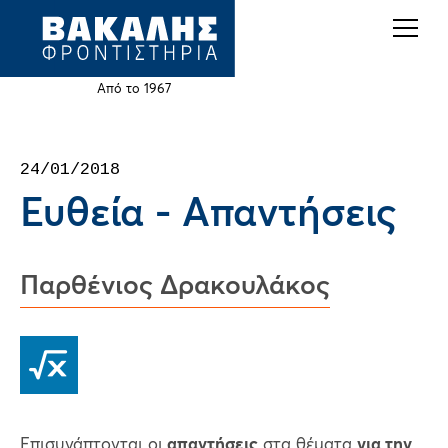
Back
Jump
to
to
top
navigation
Από το 1967
Back
24/01/2018
to
Ευθεία - Απαντήσεις
top
Παρθένιος Δρακουλάκος
Επισυνάπτονται οι
απαντήσεις
στα θέματα
για την