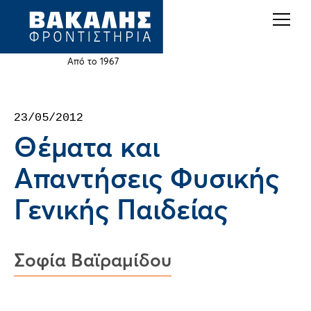
Back
Jump
to
to
top
navigation
Από το 1967
Back
23/05/2012
to
Θέματα και
top
Απαντήσεις Φυσικής
Γενικής Παιδείας
Σοφία Βαϊραμίδου