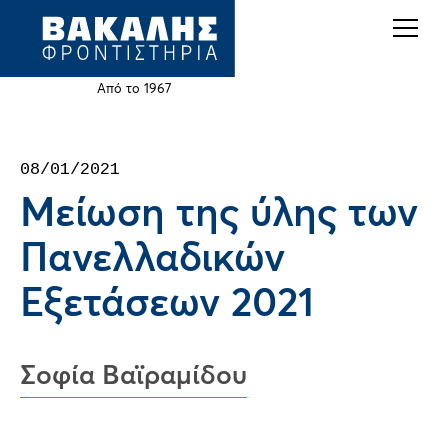
Back
Jump
to
to
top
navigation
Από το 1967
Back
08/01/2021
to
Μείωση της ύλης των
top
Πανελλαδικών
Εξετάσεων 2021
Σοφία Βαϊραμίδου