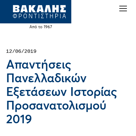
Back
Jump
to
to
top
navigation
Από το 1967
Back
12/06/2019
to
Απαντήσεις
top
Πανελλαδικών
Εξετάσεων Ιστορίας
Προσανατολισμού
2019