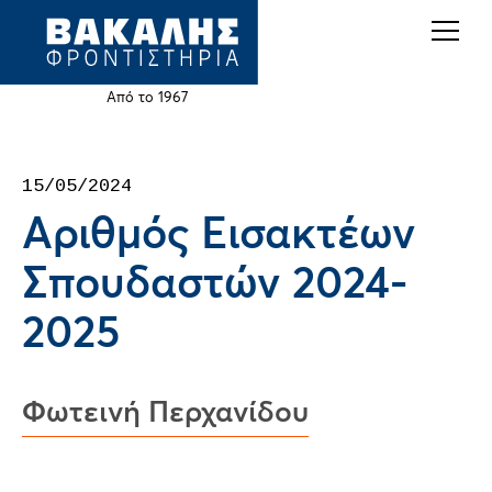
Back
Jump
to
to
top
navigation
Από το 1967
Back
15/05/2024
to
Αριθμός Εισακτέων
top
Σπουδαστών 2024-
2025
Φωτεινή Περχανίδου