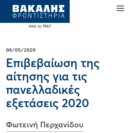
Back
Jump
to
to
top
navigation
Από το 1967
Back
08/05/2020
to
Επιβεβαίωση της
top
αίτησης για τις
πανελλαδικές
εξετάσεις 2020
Φωτεινή Περχανίδου