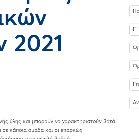
ικών
Πα
Γ΄
ν 2021
Φρ
Φρ
Fr
Αν
νής ύλης και μπορούν να χαρακτηριστούν βατά.
α σε κάποια ομάδα και οι επαρκώς