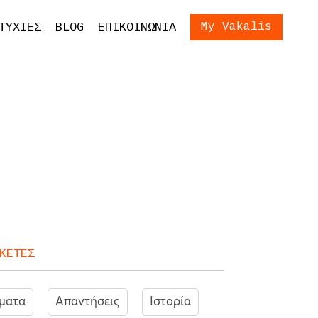
ίωση Εξετάσεων
Είσοδος
ΤΥΧΙΕΣ
BLOG
ΕΠΙΚΟΙΝΩΝΙΑ
My Vakalis
ση Γονέων και
ων
ΚΕΤΕΣ
ματα
Απαντήσεις
Ιστορία