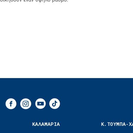
κδικήσουν έναν υψηλό βαθμό.
You Tube
Tik Tok
Facebook
Instagram
ΚΑΛΑΜΑΡΙΑ
Κ.ΤΟΥΜΠΑ-Χ