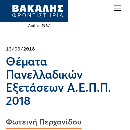
Back
Jump
to
to
top
navigation
Από το 1967
Back
13/06/2018
to
Θέματα
top
Πανελλαδικών
Εξετάσεων Α.Ε.Π.Π.
2018
Φωτεινή Περχανίδου