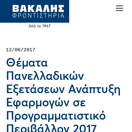
Back
Jump
to
to
top
navigation
Από το 1967
Back
12/06/2017
to
Θέματα
top
Πανελλαδικών
Εξετάσεων Ανάπτυξη
Εφαρμογών σε
Προγραμματιστικό
Περιβάλλον 2017