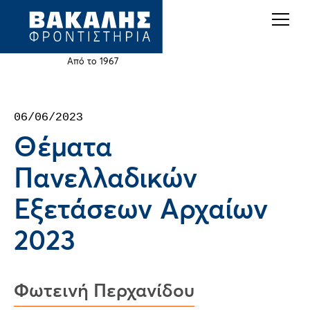
Back
Jump
to
to
top
navigation
Από το 1967
Back
06/06/2023
to
Θέματα
top
Πανελλαδικών
Εξετάσεων Αρχαίων
2023
Φωτεινή Περχανίδου