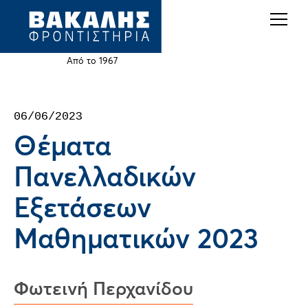
Back
Jump
to
to
top
navigation
Από το 1967
Back
06/06/2023
to
Θέματα
top
Πανελλαδικών
Εξετάσεων
Μαθηματικών 2023
Φωτεινή Περχανίδου