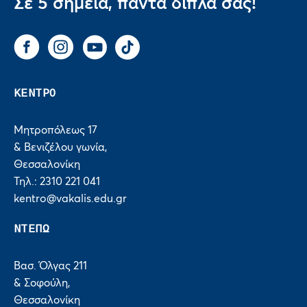
Σε 5 σημεία, πάντα δίπλα σας!
Facebook
Instagram
You Tube
Tik Tok
ΚΕΝΤΡΟ
Μητροπόλεως 17
& Βενιζέλου γωνία,
Θεσσαλονίκη
Τηλ.: 2310 221 041
kentro@vakalis.edu.gr
ΝΤΕΠΩ
Βασ. Όλγας 211
& Σοφούλη,
Θεσσαλονίκη