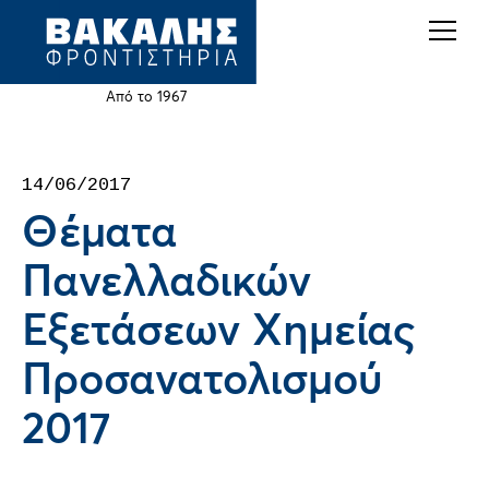
Back
Jump
to
to
top
navigation
Από το 1967
Back
14/06/2017
to
Θέματα
top
Πανελλαδικών
Εξετάσεων Χημείας
Προσανατολισμού
2017