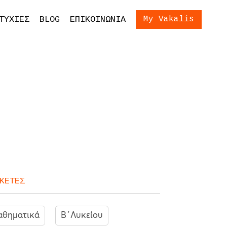
ίωση Εξετάσεων
Είσοδος
ΤΥΧΙΕΣ
BLOG
ΕΠΙΚΟΙΝΩΝΙΑ
My Vakalis
ση Γονέων και
ων
ΚΕΤΕΣ
θηματικά
Β΄Λυκείου