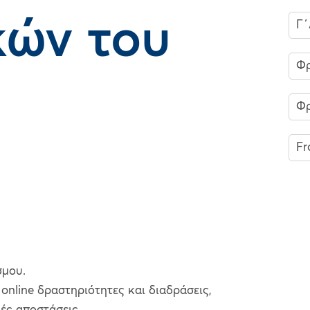
κών του
Γ΄
Φρ
Φρ
Fr
σμου.
online δραστηριότητες και διαδράσεις,