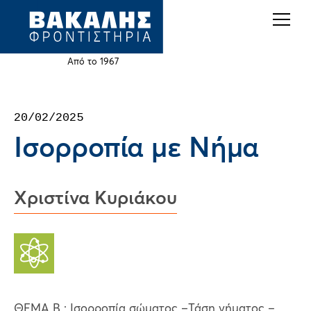
Back
Jump
to
to
top
navigation
Από το 1967
Back
20/02/2025
to
Ισορροπία με Νήμα
top
Χριστίνα Κυριάκου
ΘΕΜΑ Β : Ισορροπία σώματος –Τάση νήματος –