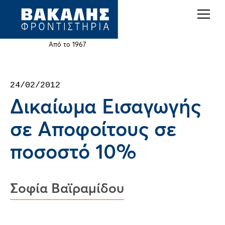
Back
Jump
to
to
top
navigation
Από το 1967
Back
24/02/2012
to
Δικαίωμα Εισαγωγής
top
σε Αποφοίτους σε
ποσοστό 10%
Σοφία Βαϊραμίδου