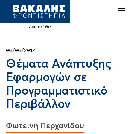
Back
Jump
to
to
top
navigation
Από το 1967
Back
06/06/2014
to
Θέματα Ανάπτυξης
top
Εφαρμογών σε
Προγραμματιστικό
Περιβάλλον
Φωτεινή Περχανίδου