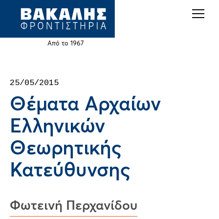
Back
Jump
to
to
top
navigation
Από το 1967
Back
25/05/2015
to
Θέματα Αρχαίων
top
Ελληνικών
Θεωρητικής
Κατεύθυνσης
Φωτεινή Περχανίδου