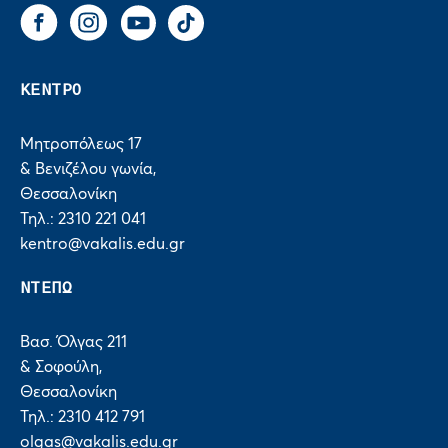
Facebook
Instagram
You Tube
Tik Tok
ΚΕΝΤΡΟ
Μητροπόλεως 17
& Βενιζέλου γωνία,
Θεσσαλονίκη
Τηλ.: 2310 221 041
kentro@vakalis.edu.gr
ΝΤΕΠΩ
Βασ. Όλγας 211
& Σοφούλη,
Θεσσαλονίκη
Τηλ.: 2310 412 791
olgas@vakalis.edu.gr