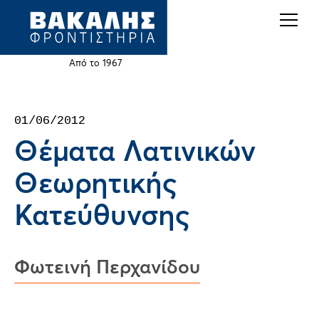
Back
Jump
to
to
top
navigation
Από το 1967
Back
01/06/2012
to
Θέματα Λατινικών
top
Θεωρητικής
Κατεύθυνσης
Φωτεινή Περχανίδου