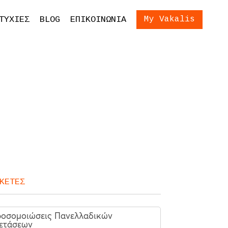
ίωση Εξετάσεων
Είσοδος
ΤΥΧΙΕΣ
BLOG
ΕΠΙΚΟΙΝΩΝΙΑ
My Vakalis
ση Γονέων και
ων
ΚΕΤΕΣ
οσομοιώσεις Πανελλαδικών
ετάσεων