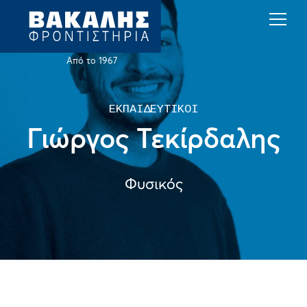
Back
Back
Jump
to
to
to
top
top
navigation
Από το 1967
ΕΚΠΑΙΔΕΥΤΙΚΟΙ
Γιώργος Τεκίρδαλης
Φυσικός