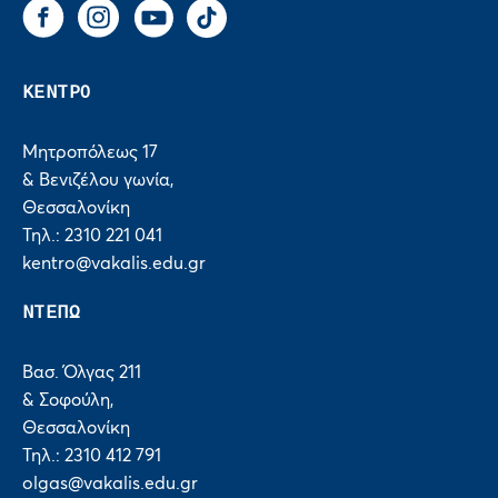
Facebook
Instagram
You Tube
Tik Tok
ΚΕΝΤΡΟ
Μητροπόλεως 17
& Βενιζέλου γωνία,
Θεσσαλονίκη
Τηλ.: 2310 221 041
kentro@vakalis.edu.gr
ΝΤΕΠΩ
Βασ. Όλγας 211
& Σοφούλη,
Θεσσαλονίκη
Τηλ.: 2310 412 791
olgas@vakalis.edu.gr