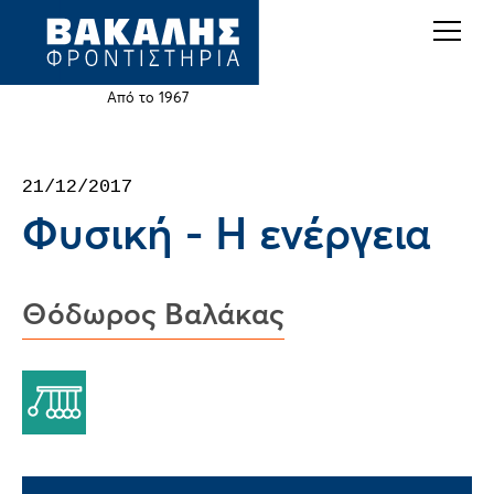
Back
Jump
to
to
top
navigation
Από το 1967
Back
21/12/2017
to
Φυσική - Η ενέργεια
top
Θόδωρος Βαλάκας