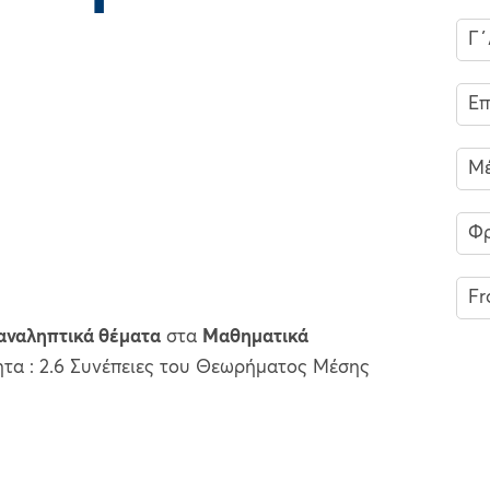
Γ΄
Ε
Μέ
Φρ
Fr
αναληπτικά θέματα
στα
Μαθηματικά
τητα : 2.6 Συνέπειες του Θεωρήματος Μέσης