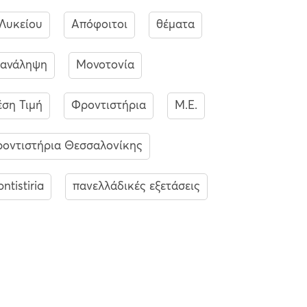
Λυκείου
Απόφοιτοι
θέματα
πανάληψη
Μονοτονία
ση Τιμή
Φροντιστήρια
Μ.Ε.
οντιστήρια Θεσσαλονίκης
ontistiria
πανελλάδικές εξετάσεις