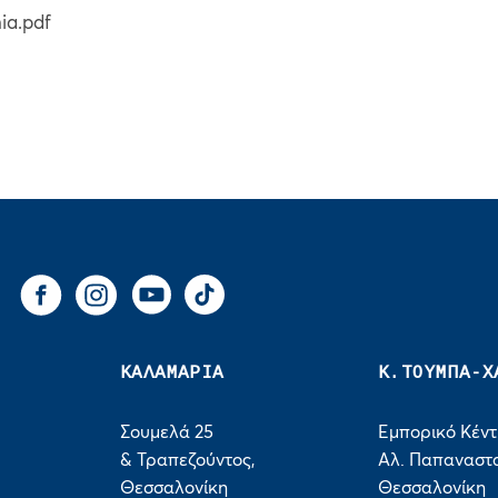
ia.pdf
You Tube
Tik Tok
Facebook
Instagram
ΚΑΛΑΜΑΡΙΑ
Κ.ΤΟΥΜΠΑ-Χ
Σουμελά 25
Εμπορικό Κέν
& Τραπεζούντος,
Αλ. Παπαναστα
Θεσσαλονίκη
Θεσσαλονίκη