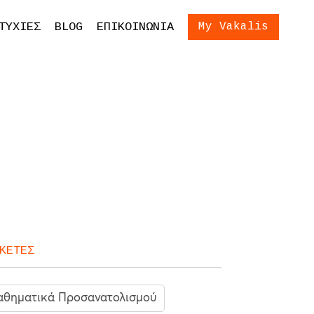
ίωση Εξετάσεων
Είσοδος
ΤΥΧΙΕΣ
BLOG
ΕΠΙΚΟΙΝΩΝΙΑ
My Vakalis
ση Γονέων και
ων
ΚΕΤΕΣ
θηματικά Προσανατολισμού