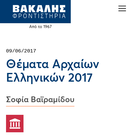
Back
Jump
to
to
top
navigation
Από το 1967
Back
09/06/2017
to
Θέματα Αρχαίων
top
Ελληνικών 2017
Σοφία Βαϊραμίδου