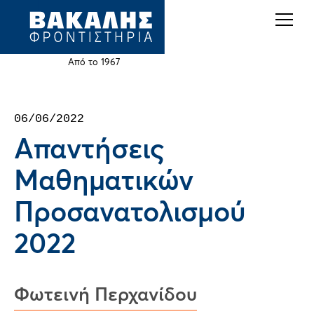
Back
Jump
to
to
top
navigation
Από το 1967
Back
06/06/2022
to
Απαντήσεις
top
Μαθηματικών
Προσανατολισμού
2022
Φωτεινή Περχανίδου