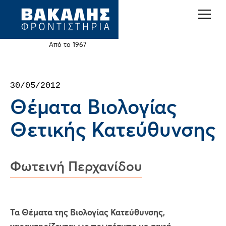
Back
Jump
to
to
top
navigation
Από το 1967
Back
30/05/2012
to
Θέματα Βιολογίας
top
Θετικής Κατεύθυνσης
Φωτεινή Περχανίδου
Τα Θέματα της Βιολογίας Κατεύθυνσης,