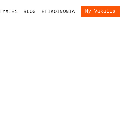
ίωση Εξετάσεων
Είσοδος
ΤΥΧΙΕΣ
BLOG
ΕΠΙΚΟΙΝΩΝΙΑ
My Vakalis
ση Γονέων και
ων