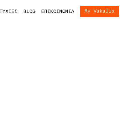
ίωση Εξετάσεων
Είσοδος
ΤΥΧΙΕΣ
BLOG
ΕΠΙΚΟΙΝΩΝΙΑ
My Vakalis
ση Γονέων και
ων