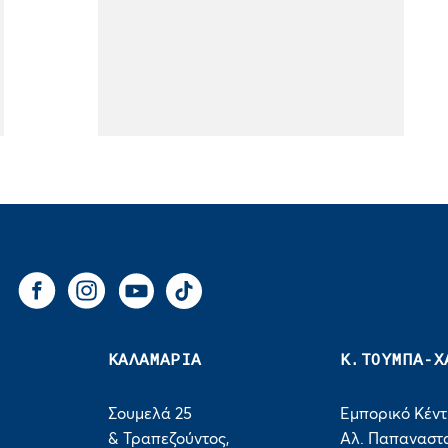
You Tube
Tik Tok
Facebook
Instagram
ΚΑΛΑΜΑΡΙΑ
Κ.ΤΟΥΜΠΑ-Χ
Σουμελά 25
Εμπορικό Κέν
& Τραπεζούντος,
Αλ. Παπαναστα