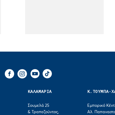
You Tube
Tik Tok
Facebook
Instagram
ΚΑΛΑΜΑΡΙΑ
Κ.ΤΟΥΜΠΑ-Χ
Σουμελά 25
Εμπορικό Κέν
& Τραπεζούντος,
Αλ. Παπαναστα