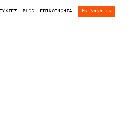
ίωση Εξετάσεων
Είσοδος
ΤΥΧΙΕΣ
BLOG
ΕΠΙΚΟΙΝΩΝΙΑ
My Vakalis
ση Γονέων και
ων