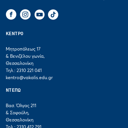
Facebook
Instagram
You Tube
Tik Tok
ΚΕΝΤΡΟ
Μητροπόλεως 17
& Βενιζέλου γωνία,
Θεσσαλονίκη
Τηλ.: 2310 221 041
kentro@vakalis.edu.gr
ΝΤΕΠΩ
Βασ. Όλγας 211
& Σοφούλη,
Θεσσαλονίκη
Τηλ.: 2310 412 791