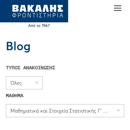
Back
Jump
to
to
top
navigation
Από το 1967
Blog
Back
to
top
ΤΥΠΟΣ ΑΝΑΚΟΙΝΩΣΗΣ
Όλες
ΜΑΘΗΜΑ
Μαθηματικά και Στοιχεία Στατιστικής Γ' Λυκείου (γενικής παιδείας)