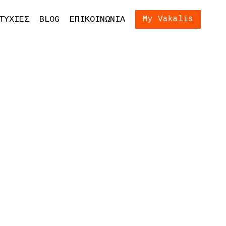
ίωση Εξετάσεων
Είσοδος
ΤΥΧΙΕΣ
BLOG
ΕΠΙΚΟΙΝΩΝΙΑ
My Vakalis
ση Γονέων και
ων