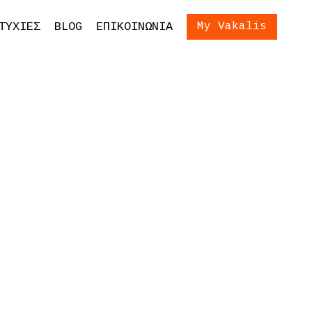
ίωση Εξετάσεων
Είσοδος
ΤΥΧΙΕΣ
BLOG
ΕΠΙΚΟΙΝΩΝΙΑ
My Vakalis
ση Γονέων και
ων