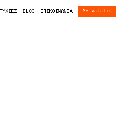
ίωση Εξετάσεων
Είσοδος
ΤΥΧΙΕΣ
BLOG
ΕΠΙΚΟΙΝΩΝΙΑ
My Vakalis
ση Γονέων και
ων